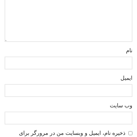
نام
ایمیل
−
لوح هنر
سلام هنردوست عزیز!
وب‌ سایت
سوال، نظر یا ثبت سفارشی دارید؟
ارسال پیام در بله
ذخیره نام، ایمیل و وبسایت من در مرورگر برای