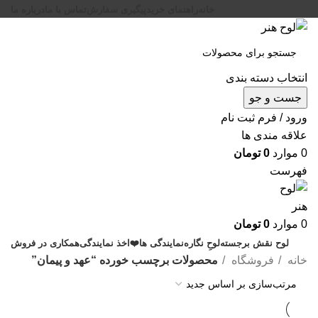
خانه
راهنمای خرید
پیگیری سفارش
تماس با ما
درباره ما
انتخاب دسته بندی
جست و جو
ورود / فرم ثبت نام
علاقه مندی ها
0
موارد
0
تومان
فهرست
0
موارد
0
تومان
لوح نقش برجسته
لوحِ نگاره
نمایندگی ها
❤️
اخذ نمایندگی
همکاری در فروش
خانه
فروشگاه
محصولات برچسب خورده “عهد و پیمان”