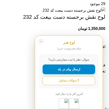
29 موجود
لوح نقش برجسته دست بیعت کد 232
1,350,000
تومان
−
لوح هنر
افزودن به سبد خرید
سلام هنردوست عزیز!
سوال، نظر یا ثبت سفارشی دارید؟
فروش رفته :
0
ارسال پیام در بله
تعداد موجود:
29
❓ سوالات متداول
آخرین آثار ما را دنبال کنید: