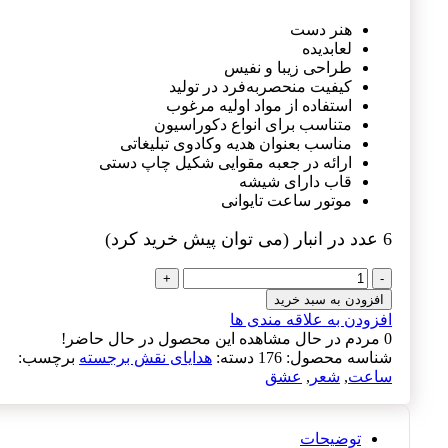
هنر دست
لعابدیده
طراحی زیبا و نفیس
کیفیت منحصربه‌فرد در تولید
استفاده از مواد اولیه مرغوب
متناسب برای انواع دکوراسیون
مناسب بعنوان هدیه وکادوی تبلیغاتی
ارائه در جعبه مقوایی شکیل چاپ دستی
قاب دارای شیشه
موتور ساعت تایوانی
6 عدد در انبار (می توان پیش خرید کرد)
لوح
نقش
افزودن به سبد خرید
برجسته
افزودن به علاقه مندی ها
ساعت
0
مردم در حال مشاهده این محصول در حال حاضر!
طرح
شناسه محصول:
176
دسته:
هدایای نقش برجسته
برچسب:
ای
ساعت
,
شعر
,
عشق
در
درون
جانم
توضیحات
کد