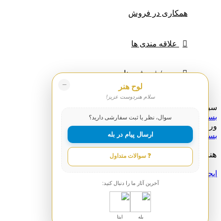
همکاری در فروش
علاقه مندی ها
ورود / فرم ثبت نام
−
لوح هنر
سلام هنردوست عزیز!
سبد خرید
بستن
سوال، نظر یا ثبت سفارشی دارید؟
ورود
ارسال پیام در بله
بستن
هنوز حساب کاربری ندارید؟
❓ سوالات متداول
ایجاد یک حساب کاربری؟
آخرین آثار ما را دنبال کنید:
خانه
0
محصول
بله
ایتا