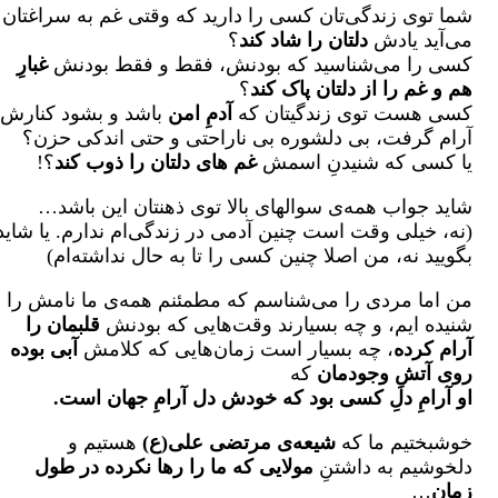
شما توی زندگی‌تان کسی را دارید که وقتی غم به سراغتان
می‌آید یادش
دلتان را شاد کند
؟
کسی را می‌شناسید که بودنش، فقط و فقط بودنش
غبارِ
هم و غم را از دلتان پاک کند
؟
کسی هست توی زندگیتان که
آدمِ امن
باشد و بشود کنارش
آرام گرفت، بی دلشوره بی ناراحتی و حتی اندکی حزن؟
یا کسی که شنیدنِ اسمش
غم های دلتان را ذوب کند
؟!
شاید جواب همه‌ی سوالهای بالا توی ذهنتان این باشد…
(نه، خیلی وقت است چنین آدمی در زندگی‌ام ندارم. یا شاید
بگویید نه، من اصلا چنین کسی را تا به حال نداشته‌ام)
من اما مردی را می‌شناسم که مطمئنم همه‌ی ما نامش را
شنیده ایم، و چه بسیارند وقت‌هایی که بودنش
قلبمان را
آرام کرده
، چه بسیار است زمان‌هایی که کلامش
آبی بوده
روی آتشِ وجودمان
که
او آرامِ دلِ کسی بود که خودش دل آرامِ جهان است.
خوشبختیم ما که
شیعه‌ی مرتضی علی(ع)
هستیم و
دلخوشیم به داشتنِ
مولایی که ما را رها نکرده در طول
زمان
…