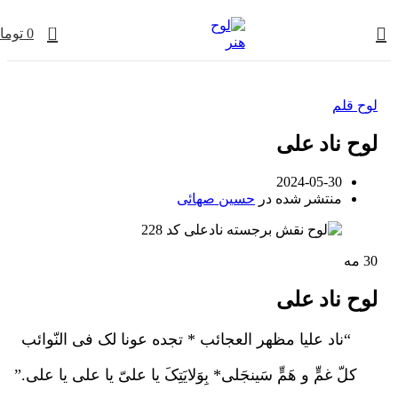
0
0
توما
لوح قلم
لوح ناد علی
2024-05-30
منتشر شده در
حسین صهائی
30
مه
لوح ناد علی
“ناد علیا مظهر العجائب * تجده عونا لک فی النّوائب
کلّ غمٍّ و هَمٍّ سَینجَلی* بِوَلایَتِکَ یا علیّ یا علی یا علی.”