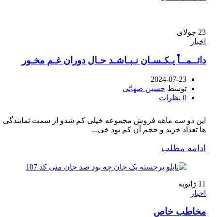
23
جولای
اخبار
دائــمــاً یـکـسـان نـبـاشـد حـال دوران غـم مخـور
2024-07-23
توسط
حسین صهائی
0
نظرات
این دو سه ماهه فروش مجموعه خیلی کم شدو از سمت نمایندگی
ها تعداد خرید و حجم آن کم بود خی...
ادامه مطلب
11
ژانویه
اخبار
مخاطب خاص