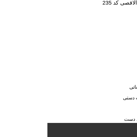
قصی کد 235
اتی
پ دستی
ط دست