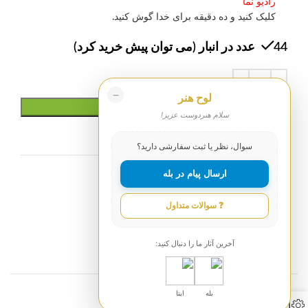
رادیو نما
کلیک کنید و ده دقیقه برای خدا گوش کنید.
44 عدد در انبار (می توان پیش خرید کرد)
−
لوح هنر
افزودن به سبد خرید
سلام هنردوست عزیز!
افزودن به علاقه مندی ها
سوال، نظر یا ثبت سفارشی دارید؟
ارسال پیام در بله
شناسه محصول:
238
دسته:
هدایای نقش برجسته
❓ سوالات متداول
برچسب:
خالصانه
,
خدا
,
رضای خدا
آخرین آثار ما را دنبال کنید:
بله
ایتا
0