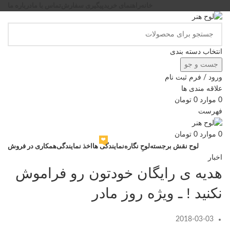
خانه
راهنمای خرید
پیگیری سفارش
تماس با ما
درباره ما
انتخاب دسته بندی
جست و جو
ورود / فرم ثبت نام
علاقه مندی ها
0
موارد
0
تومان
فهرست
0
موارد
0
تومان
❤️
لوح نقش برجسته
لوحِ نگاره
نمایندگی ها
اخذ نمایندگی
همکاری در فروش
اخبار
هدیه ی رایگان خودتون رو فراموش
نکنید ! ـ ویژه روز مادر
2018-03-03