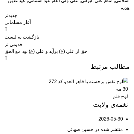
اسلامی
,
امام علی
,
ایرانی
,
علی ولی الله
,
عید آسمانی
,
عید غدیر
,
هدیه
جدیدتر
آغاز مسلمانی
بازگشت به لیست
قدیمی تر
حق از علی (ع) برآید و علی (ع) بود مع الحق
مطالب مرتبط
30
مه
لوح قلم
نغمه‌ی ولایت
2026-05-30
منتشر شده در
حسین صهائی